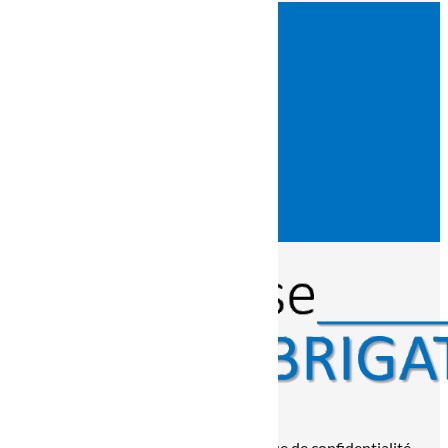
ADRESSE
38 RUE DE LA CHARITÉ
88150 THAON-LES-VOSGES
Contact
06 09 71 15 47
devis@brigatti.fr
© tous droits réservés
plan du site
-
mentions légales
-
politique de confidentialité