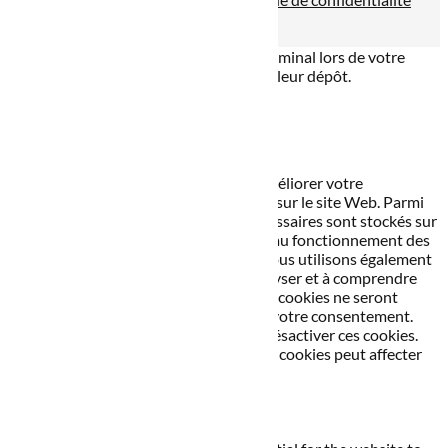
Site propulsé par
INOVA WEB
Ce site dépose des cookies sur votre terminal lors de votre
visite. Vous pouvez accepter ou refuser leur dépôt.
J'accepte
Je refuse
En savoir plus
Fermer
Ce site Web utilise des cookies pour améliorer votre
expérience pendant que vous naviguez sur le site Web. Parmi
ceux-ci, les cookies classés comme nécessaires sont stockés sur
votre navigateur car ils sont essentiels au fonctionnement des
fonctionnalités de base du site Web. Nous utilisons également
des cookies tiers qui nous aident à analyser et à comprendre
comment vous utilisez ce site Web. Ces cookies ne seront
stockés dans votre navigateur qu'avec votre consentement.
Vous avez également la possibilité de désactiver ces cookies.
Mais la désactivation de certains de ces cookies peut affecter
votre expérience de navigation.
Necessary
Necessary
Toujours activé