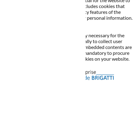
Necessary cookies are absolutely essential for the website to
function properly. This category only includes cookies that
ensures basic functionalities and security features of the
website. These cookies do not store any personal information.
Non-necessary
Non-necessary
Any cookies that may not be particularly necessary for the
website to function and is used specifically to collect user
personal data via analytics, ads, other embedded contents are
termed as non-necessary cookies. It is mandatory to procure
user consent prior to running these cookies on your website.
Enregistrer & appliquer