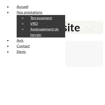
Accueil
Nos prestations
Terrassement
Plan du site
VRD
Aménagement de
terrain
Avis
Contact
Devis
Pages