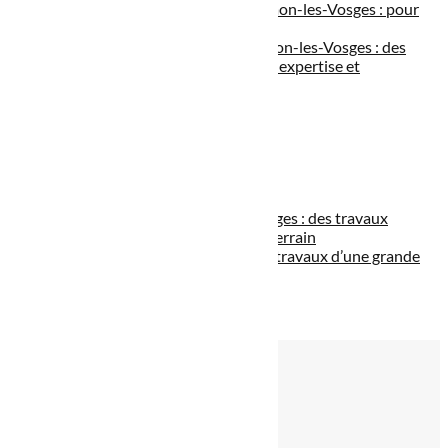
Aménagement de terrain à Thaon-les-Vosges : pour
un extérieur élégant
Aménagement extérieur à Thaon-les-Vosges : des
travaux extérieurs menés avec expertise et
professionnalisme
Avis clients
Contact
Devis
Mentions légales
Plan du site
Politique de confidentialité
Terrassement à Thaon-les-Vosges : des travaux
efficaces pour préparer votre terrain
VRD à Thaon-les-Vosges : des travaux d’une grande
importance